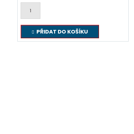
Kulich
GRIPEN
množství
PŘIDAT DO KOŠÍKU
Adresa
Tomáš Procházka
Kout na Šumavě 330
345 02 Kout na Šumavě
Kontakty
Tel.:
+420 775 982 727
E-mail:
info@protexvysivky.cz
Facebook:
www.facebook.com/protexvysivky