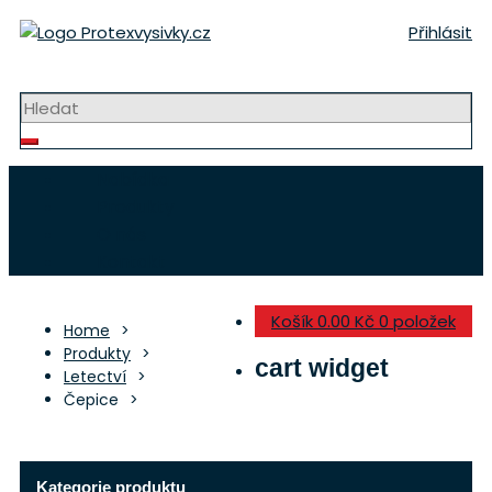
Přeskočit
Přihlásit
na
obsah
Strojní výšivky a nášivky
Nabídka
Produkty
O nás
Kontakt
Košík
0.00 Kč
0 položek
Home
Produkty
cart widget
Letectví
Čepice
Kategorie produktu