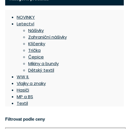
NOVINKY
Letectví
Nášivky
Zahraniční nášivky
Klíčenky
Trička
Čepice
Mikiny a bundy
Dětský textil
WW II.
Vlajky a znaky
Hasiči
MP a BS
Textil
Filtrovat podle ceny