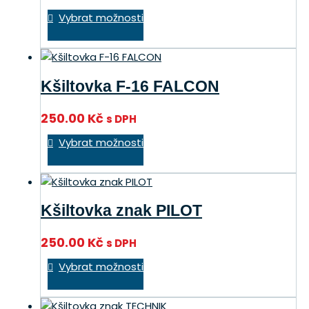
Tento
na
Vybrat možnosti
produkt
stránce
má
produktu
více
variant.
Kšiltovka F-16 FALCON
Možnosti
lze
250.00
Kč
s DPH
vybrat
Tento
na
Vybrat možnosti
produkt
stránce
má
produktu
více
variant.
Kšiltovka znak PILOT
Možnosti
lze
250.00
Kč
s DPH
vybrat
Tento
na
Vybrat možnosti
produkt
stránce
má
produktu
více