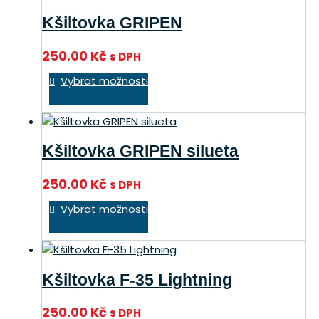
variant.
Kšiltovka GRIPEN
Možnosti
lze
250.00
Kč
s DPH
vybrat
Tento
na
Vybrat možnosti
produkt
stránce
má
produktu
více
variant.
Kšiltovka GRIPEN silueta
Možnosti
lze
250.00
Kč
s DPH
vybrat
Tento
na
Vybrat možnosti
produkt
stránce
má
produktu
více
variant.
Kšiltovka F-35 Lightning
Možnosti
lze
250.00
Kč
s DPH
vybrat