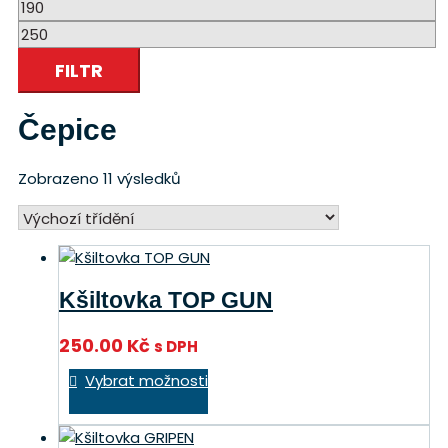
Minimální
cena
Maximální
cena
FILTR
Čepice
Zobrazeno 11 výsledků
Kšiltovka TOP GUN
250.00
Kč
s DPH
Tento
Vybrat možnosti
produkt
má
více