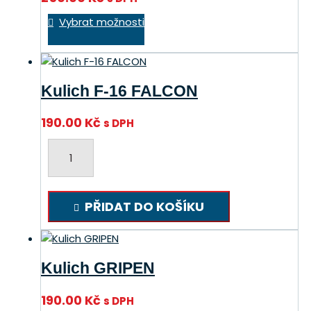
vybrat
Tento
na
Vybrat možnosti
produkt
stránce
má
produktu
více
variant.
Kulich F-16 FALCON
Možnosti
lze
190.00
Kč
s DPH
vybrat
na
Kulich
stránce
F-
produktu
16
FALCON
PŘIDAT DO KOŠÍKU
množství
Kulich GRIPEN
190.00
Kč
s DPH