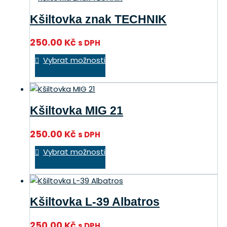
variant.
Kšiltovka znak TECHNIK
Možnosti
lze
250.00
Kč
s DPH
vybrat
Tento
na
Vybrat možnosti
produkt
stránce
má
produktu
více
variant.
Kšiltovka MIG 21
Možnosti
lze
250.00
Kč
s DPH
vybrat
Tento
na
Vybrat možnosti
produkt
stránce
má
produktu
více
variant.
Kšiltovka L-39 Albatros
Možnosti
lze
250.00
Kč
s DPH