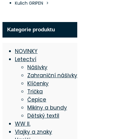
Kulich GRIPEN
Kategorie produktu
Adresa
Tomáš Procházka
NOVINKY
Kout na Šumavě 330
Letectví
345 02 Kout na Šumavě
Nášivky
Zahraniční nášivky
Kontakty
Klíčenky
Tel.:
+420 775 982 727
Trička
E-mail:
info@protexvysiv
Čepice
Facebook:
www.facebook
Mikiny a bundy
Dětský textil
Ostatní
WW II.
O nás
Vlajky a znaky
Obchodní podmínky