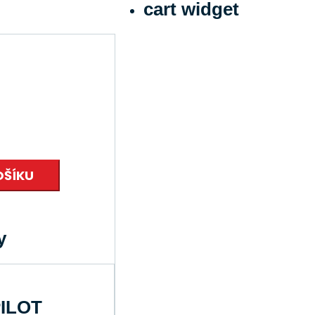
cart widget
N
OŠÍKU
y
PILOT