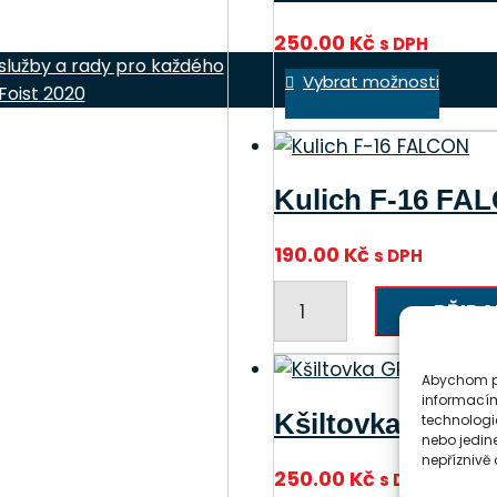
250.00
Kč
s DPH
 služby a rady pro každého
Tent
Vybrat možnosti
Foist 2020
prod
má
více
varia
Kulich F-16 FA
Možn
lze
190.00
Kč
s DPH
vybr
Kulich
na
PŘIDA
F-
strá
16
prod
FALCON
Abychom po
informacím
množství
Kšiltovka GRIPE
technologi
nebo jedin
nepříznivě o
250.00
Kč
s DPH