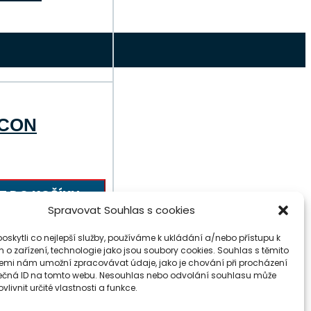
o
ukt
nt.
LCON
osti
at
T DO KOŠÍKU
nce
Spravovat Souhlas s cookies
uktu
skytli co nejlepší služby, používáme k ukládání a/nebo přístupu k
 o zařízení, technologie jako jsou soubory cookies. Souhlas s těmito
N silueta
emi nám umožní zpracovávat údaje, jako je chování při procházení
ečná ID na tomto webu. Nesouhlas nebo odvolání souhlasu může
vlivnit určité vlastnosti a funkce.