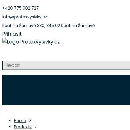
Přeskočit
+420 775 982 727
na
info@protexvysivky.cz
obsah
Kout na Šumavě 330, 345 02 Kout na Šumavě
Přihlásit
Strojní výšivky a nášivky
Nabídka
Produkty
O nás
Kontakt
Home
Produkty