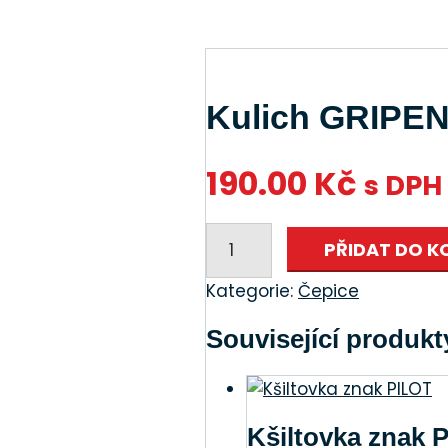
Kulich GRIPE
190.00
Kč
s DPH
Kulich
PŘIDAT DO K
GRIPEN
množství
Kategorie:
Čepice
ky.cz
Související produkt
.com/protexvysivky
Kšiltovka znak 