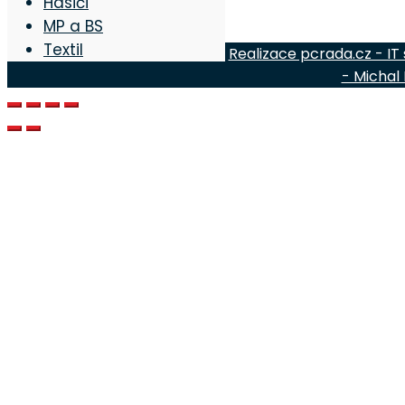
Hasiči
MP a BS
Textil
Realizace pcrada.cz - IT
- Michal 