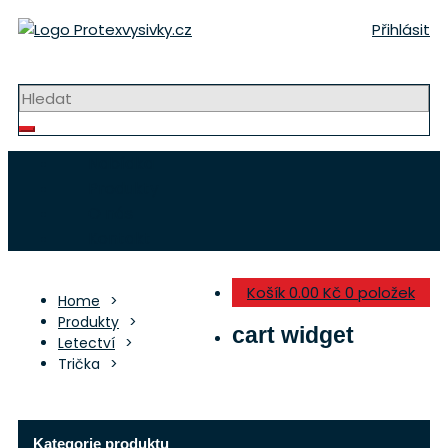
Přeskočit
Přihlásit
na
obsah
Strojní výšivky a nášivky
Nabídka
Produkty
O nás
Kontakt
Košík
0.00 Kč
0 položek
Home
Produkty
cart widget
Letectví
Trička
Kategorie produktu