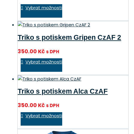
Tento
na
Vybrat možnosti
produkt
stránce
má
produktu
více
variant.
Triko s potiskem Gripen CzAF 2
Možnosti
lze
350.00
Kč
s DPH
vybrat
Tento
na
Vybrat možnosti
produkt
stránce
má
produktu
více
variant.
Triko s potiskem Alca CzAF
Možnosti
lze
350.00
Kč
s DPH
vybrat
Tento
na
Vybrat možnosti
produkt
stránce
má
produktu
více