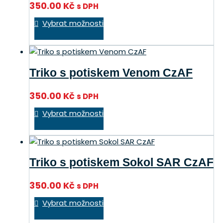
350.00
Kč
s DPH
vybrat
Tento
na
Vybrat možnosti
produkt
stránce
má
produktu
více
variant.
Triko s potiskem Venom CzAF
Možnosti
lze
350.00
Kč
s DPH
vybrat
Tento
na
Vybrat možnosti
produkt
stránce
má
produktu
více
variant.
Triko s potiskem Sokol SAR CzAF
Možnosti
lze
350.00
Kč
s DPH
vybrat
Tento
na
Vybrat možnosti
produkt
stránce
má
produktu