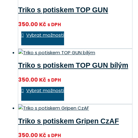
variant.
Triko s potiskem TOP GUN
Možnosti
lze
350.00
Kč
s DPH
vybrat
Tento
na
Vybrat možnosti
produkt
stránce
má
produktu
více
variant.
Triko s potiskem TOP GUN bílým
Možnosti
lze
350.00
Kč
s DPH
vybrat
Tento
na
Vybrat možnosti
produkt
stránce
má
produktu
více
variant.
Triko s potiskem Gripen CzAF
Možnosti
lze
350.00
Kč
s DPH
vybrat