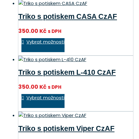
více
variant.
Triko s potiskem CASA CzAF
Možnosti
lze
350.00
Kč
s DPH
vybrat
Tento
na
Vybrat možnosti
produkt
stránce
má
produktu
více
variant.
Triko s potiskem L-410 CzAF
Možnosti
lze
350.00
Kč
s DPH
vybrat
Tento
na
Vybrat možnosti
produkt
stránce
má
produktu
více
variant.
Triko s potiskem Viper CzAF
Možnosti
lze