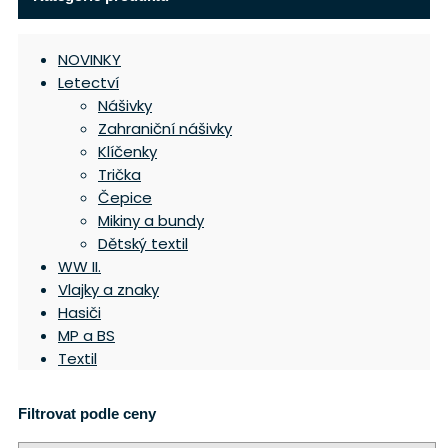
NOVINKY
Letectví
Nášivky
Zahraniční nášivky
Klíčenky
Trička
Čepice
Mikiny a bundy
Dětský textil
WW II.
Vlajky a znaky
Hasiči
MP a BS
Textil
Filtrovat podle ceny