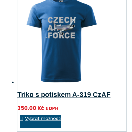
variant.
Možnosti
lze
vybrat
na
stránce
produktu
Triko s potiskem A-319 CzAF
350.00
Kč
s DPH
Tento
Vybrat možnosti
produkt
má