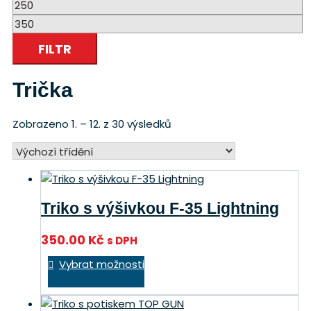
Minimální
cena
Maximální
cena
FILTR
Trička
Zobrazeno 1. – 12. z 30 výsledků
Triko s výšivkou F-35 Lightning
350.00
Kč
s DPH
Tento
Vybrat možnosti
produkt
má
více