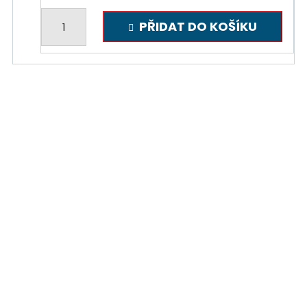
Nášivka
PŘIDAT DO KOŠÍKU
LETOVOD
množství
Adresa
Tomáš Procházka
Kout na Šumavě 330
345 02 Kout na Šumavě
Kontakty
Tel.:
+420 775 982 727
E-mail:
info@protexvysivky.cz
Facebook:
www.facebook.com/protexvysivky
Ostatní