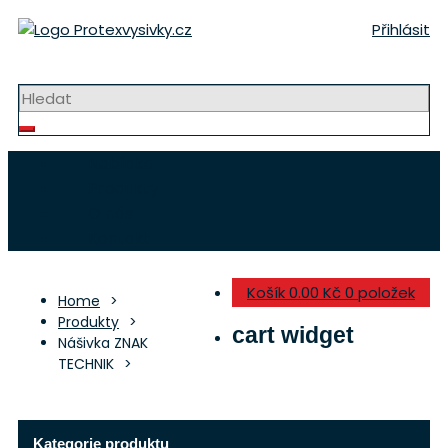
Přeskočit
Přihlásit
na
obsah
Strojní výšivky a nášivky
Nabídka
Produkty
O nás
Kontakt
Košík
0.00 Kč
0 položek
Home
Produkty
cart widget
Nášivka ZNAK
TECHNIK
Kategorie produktu