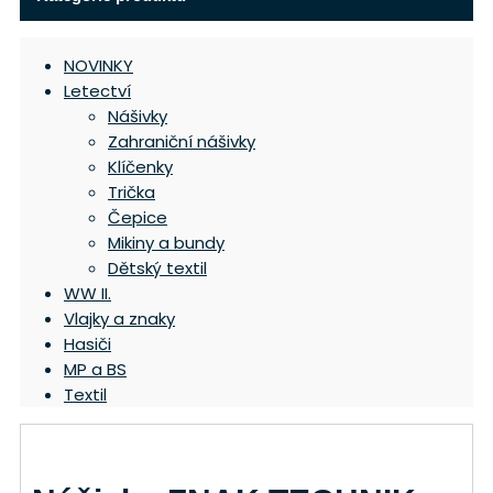
NOVINKY
Letectví
Nášivky
Zahraniční nášivky
Klíčenky
Trička
Čepice
Mikiny a bundy
Dětský textil
WW II.
Vlajky a znaky
Hasiči
MP a BS
Textil