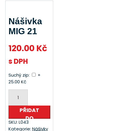
Nášivka
MIG 21
120.00
Kč
s DPH
Suchý zip:
+
25.00 Kč
Nášivka
MIG
21
PŘIDAT
množství
DO
SKU:
L043
KOŠÍKU
Kategorie:
Nášivky