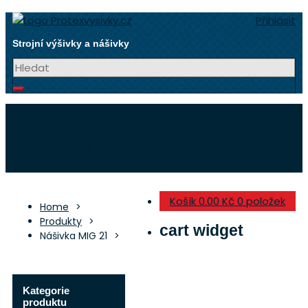
Přeskočit
Přihlásit
na
obsah
Strojní výšivky a nášivky
Nabídka
Produkty
O nás
Kontakt
Košík
0.00 Kč
0 položek
Home
Produkty
cart widget
Nášivka MIG 21
Kategorie
produktu