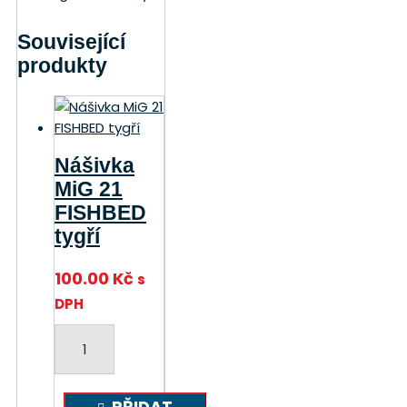
Související
produkty
Nášivka
MiG 21
FISHBED
tygří
100.00
Kč
s
DPH
Nášivka
MiG
21
FISHBED
PŘIDAT