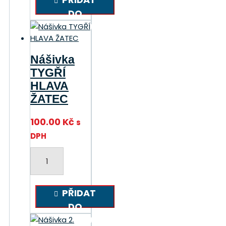
tygří
DO
množství
KOŠÍKU
Nášivka
TYGŘÍ
HLAVA
ŽATEC
100.00
Kč
s
DPH
Nášivka
TYGŘÍ
HLAVA
ŽATEC
PŘIDAT
množství
DO
KOŠÍKU