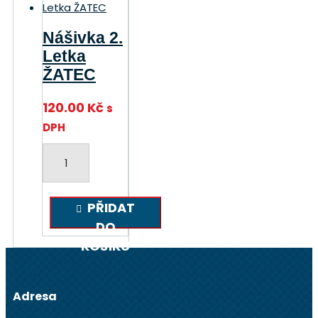
Nášivka 2.
Letka
ŽATEC
120.00
Kč
s
DPH
Nášivka
2.
Letka
ŽATEC
PŘIDAT
množství
DO
KOŠÍKU
Adresa