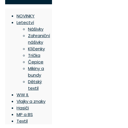
NOVINKY
Letectví
Nášivky
Zahraniční
nášivky
Klíčenky
Trička
Čepice
Mikiny a
bundy
Dětský
textil
WW II.
Vlajky a znaky
Hasiči
MP a BS
Textil