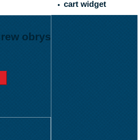
cart widget
Crew obrys