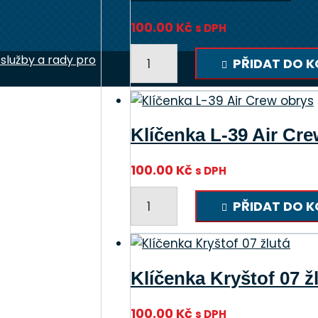
100.00
Kč
s DPH
Klíčenka
 služby a rady pro
PŘIDAT DO K
L-
39
RBF
množství
Klíčenka L-39 Air Cr
100.00
Kč
s DPH
Klíčenka
PŘIDAT DO K
L-
39
Air
Crew
Klíčenka Kryštof 07 ž
obrys
množství
100.00
Kč
s DPH