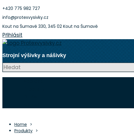
Přeskočit
+420 775 982 727
na
info@protexvysivky.cz
obsah
Kout na Šumavě 330, 345 02 Kout na Šumavě
Přihlásit
Strojní výšivky a nášivky
Nabídka
Produkty
O nás
Kontakt
Home
Produkty