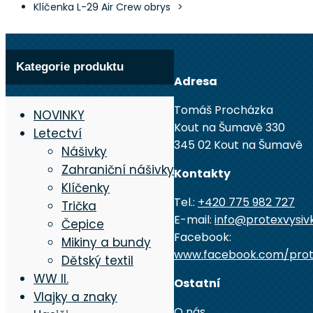
Klíčenka L-29 Air Crew obrys
Kategorie produktu
Adresa
Tomáš Procházka
NOVINKY
Kout na Šumavě 330
Letectví
345 02 Kout na Šumavě
Nášivky
Zahraniční nášivky
Kontakty
Klíčenky
Tel.:
+420 775 982 727
Trička
E-mail:
info@protexvysiv
Čepice
Facebook:
Mikiny a bundy
www.facebook.com/prot
Dětský textil
WW II.
Ostatní
Vlajky a znaky
O nás