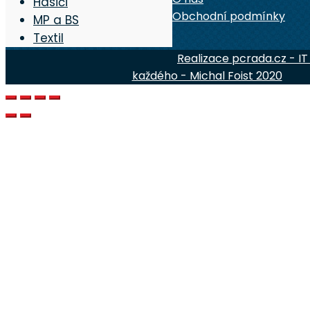
Hasiči
Obchodní podmínky
MP a BS
Textil
Realizace pcrada.cz - IT
každého - Michal Foist 2020