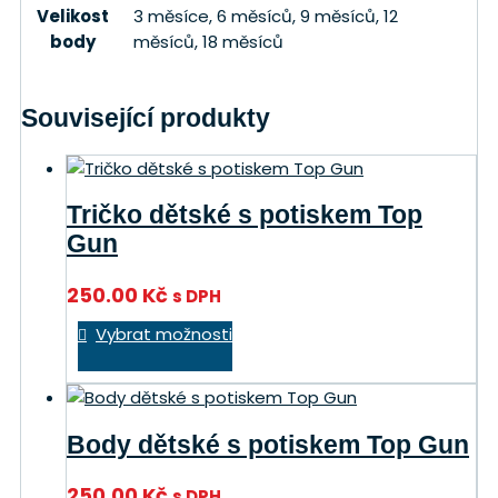
Velikost
3 měsíce, 6 měsíců, 9 měsíců, 12
body
měsíců, 18 měsíců
Související produkty
Tričko dětské s potiskem Top
Gun
250.00
Kč
s DPH
Tento
Vybrat možnosti
produkt
má
více
variant.
Body dětské s potiskem Top Gun
Možnosti
lze
250.00
Kč
s DPH