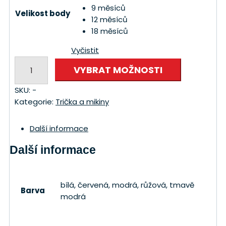
9 měsíců
Velikost body
12 měsíců
18 měsíců
Vyčistit
Body
VYBRAT MOŽNOSTI
dětské
s
SKU:
-
potiskem
Kategorie:
Trička a mikiny
F-
35
Další informace
množství
Další informace
bílá, červená, modrá, růžová, tmavě
Barva
modrá