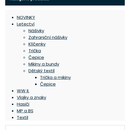
NOVINKY
Letectví
Nášivky
Zahraniční nášivky
Klíčenky
Trička
Čepice
Mikiny a bundy
Dětský textil
Trička a mikiny
Čepice
WW II.
Vlajky a znaky
Hasiči
MP a BS
Textil