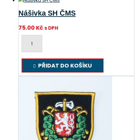
Nášivka SH ČMS
75.00
Kč
s DPH
Nášivka
SH
ČMS
množství
PŘIDAT DO KOŠÍKU