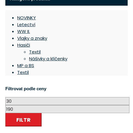
NOVINKY
Letectví
WW II.
Vlajky a znaky
Hasiči
Textil
Nášivky a klíčenky
MP a BS
Textil
Filtrovat podle ceny
Minimální
cena
Maximální
cena
FILTR