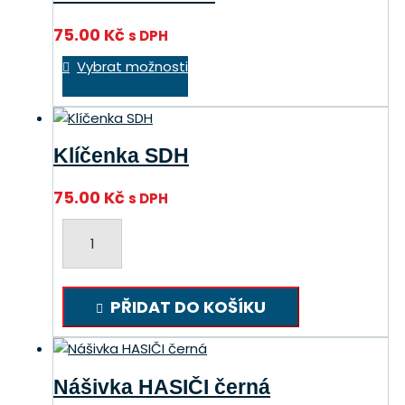
75.00
Kč
s DPH
Tento
Vybrat možnosti
produkt
má
více
variant.
Klíčenka SDH
Možnosti
lze
75.00
Kč
s DPH
vybrat
na
Klíčenka
stránce
SDH
produktu
množství
PŘIDAT DO KOŠÍKU
Nášivka HASIČI černá