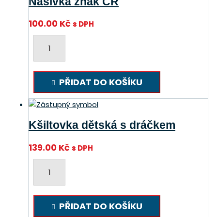
Nášivka znak ČR
100.00
Kč
s DPH
Nášivka
znak
ČR
množství
PŘIDAT DO KOŠÍKU
Kšiltovka dětská s dráčkem
139.00
Kč
s DPH
Kšiltovka
dětská
s
dráčkem
PŘIDAT DO KOŠÍKU
množství