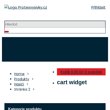
Přeskočit
Přihlásit
na
obsah
Strojní výšivky a nášivky
Nabídka
Produkty
O nás
Kontakt
Košík
0.00 Kč
0 položek
Home
Produkty
cart widget
Hasiči
Stránka 2
Kategorie produktu