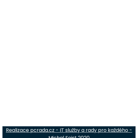
Adresa
Tomáš Procházka
Kout na Šumavě 330
345 02 Kout na Šumavě
Kontakty
Tel.:
+420 775 982 727
E-mail:
info@protexvysivky.cz
Facebook:
www.facebook.com/protexvysivky
Ostatní
O nás
Obchodní podmínky
Realizace pcrada.cz - IT služby a rady pro každého -
Michal Foist 2020