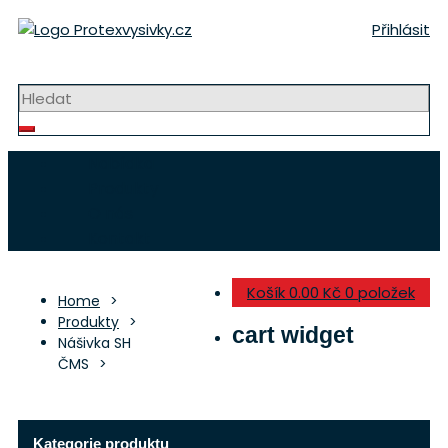
Přeskočit
Přihlásit
na
obsah
Strojní výšivky a nášivky
Nabídka
Produkty
O nás
Kontakt
Košík
0.00 Kč
0 položek
Home
Produkty
cart widget
Nášivka SH
ČMS
Kategorie produktu