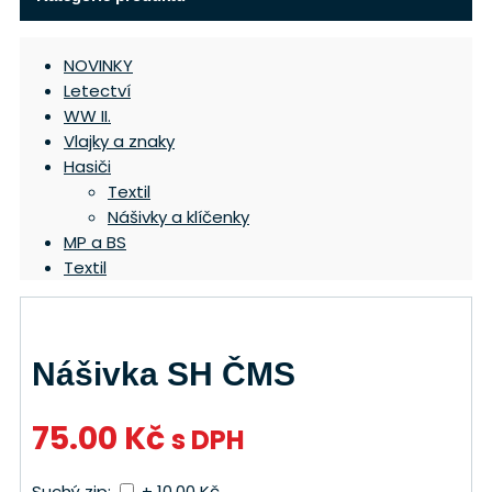
NOVINKY
Letectví
WW II.
Vlajky a znaky
Hasiči
Textil
Nášivky a klíčenky
MP a BS
Textil
Nášivka SH ČMS
75.00
Kč
s DPH
Suchý zip:
+ 10.00 Kč