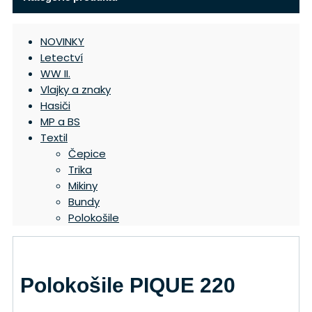
NOVINKY
Letectví
WW II.
Vlajky a znaky
Hasiči
MP a BS
Textil
Čepice
Trika
Mikiny
Bundy
Polokošile
Polokošile PIQUE 220