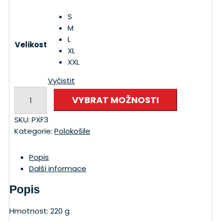
S
M
L
Velikost
XL
XXL
Vyčistit
Polokošile
VYBRAT MOŽNOSTI
PIQUE
220
SKU:
PXF3
množství
Kategorie:
Polokošile
Popis
Další informace
Popis
Hmotnost: 220 g