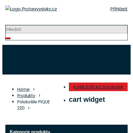
Přeskočit
Přihlásit
na
obsah
Strojní výšivky a nášivky
Nabídka
Produkty
O nás
Kontakt
Košík
0.00 Kč
0 položek
Home
Produkty
cart widget
Polokošile PIQUE
220
Kategorie produktu