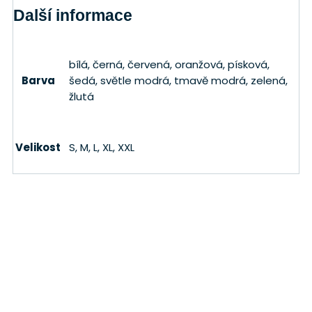
Další informace
bílá, černá, červená, oranžová, písková,
Barva
šedá, světle modrá, tmavě modrá, zelená,
žlutá
Velikost
S, M, L, XL, XXL
Adresa
Tomáš Procházka
Kout na Šumavě 330
345 02 Kout na Šumavě