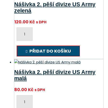
množství
Nášivka 2. pěší divize US Army
zelená
120.00
Kč
s DPH
Nášivka
2.
pěší
divize
PŘIDAT DO KOŠÍKU
US
Army
zelená
množství
Nášivka 2. pěší divize US Army
malá
80.00
Kč
s DPH
Nášivka
2.