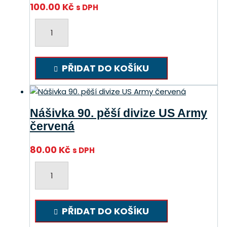
100.00
Kč
s DPH
Nášivka
3.
pěší
divize
PŘIDAT DO KOŠÍKU
US
Army
množství
Nášivka 90. pěší divize US Army
červená
80.00
Kč
s DPH
Nášivka
90.
pěší
divize
PŘIDAT DO KOŠÍKU
US
Army