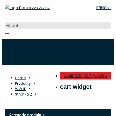
Přeskočit
Přihlásit
na
obsah
Strojní výšivky a nášivky
Nabídka
Produkty
O nás
Kontakt
Košík
0.00 Kč
0 položek
Home
Produkty
cart widget
WW II.
Stránka 2
Kategorie produktu