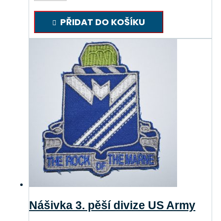
pěší
divize
PŘIDAT DO KOŠÍKU
US
Army
malá
množství
Nášivka 3. pěší divize US Army