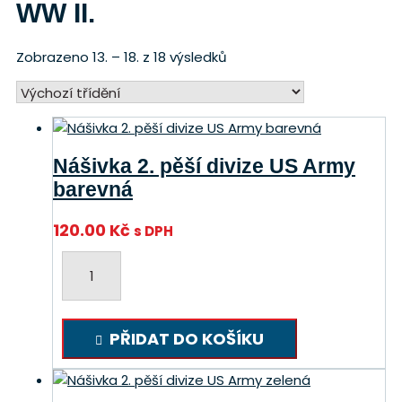
WW II.
Zobrazeno 13. – 18. z 18 výsledků
Nášivka 2. pěší divize US Army
barevná
120.00
Kč
s DPH
Nášivka
2.
pěší
divize
PŘIDAT DO KOŠÍKU
US
Army
barevná