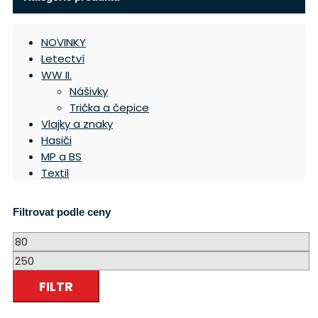
NOVINKY
Letectví
WW II.
Nášivky
Trička a čepice
Vlajky a znaky
Hasiči
MP a BS
Textil
Filtrovat podle ceny
Minimální
cena
Maximální
cena
FILTR