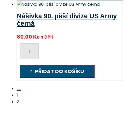
červená
množství
Nášivka 90. pěší divize US Army
černá
80.00
Kč
s DPH
Nášivka
90.
pěší
divize
PŘIDAT DO KOŠÍKU
US
Army
černá
←
množství
1
2